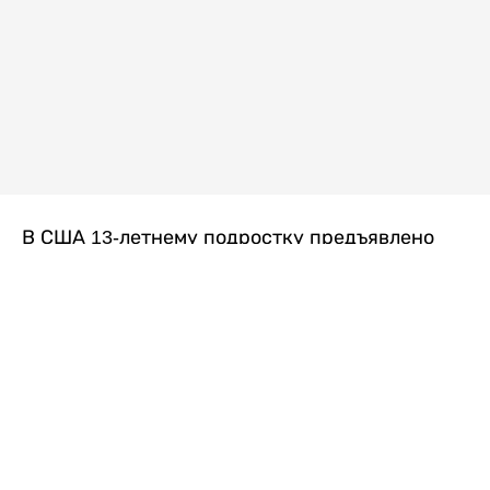
В США 13-летнему подростку предъявлено
обвинение в убийстве второй степени после
гибели его 14-летней сводной сестры. По
версии следствия, трагедия произошла
вскоре после ссоры между детьми, передает
Liter.kz
со ссылкой на
kmph.com
.
Как сообщили в полиции, девочка получила
огнестрельное ранение в голову. Она