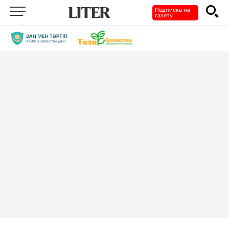
Подписка на
газету