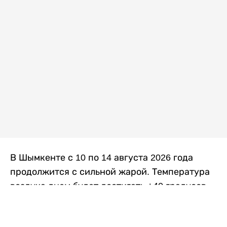
В Шымкенте с 10 по 14 августа 2026 года
продолжится с сильной жарой. Температура
воздуха днем будет достигать +40 градусов,
осадков не ожидается, передает
Liter.kz
со
ссылкой на
данные
Казгидромета.