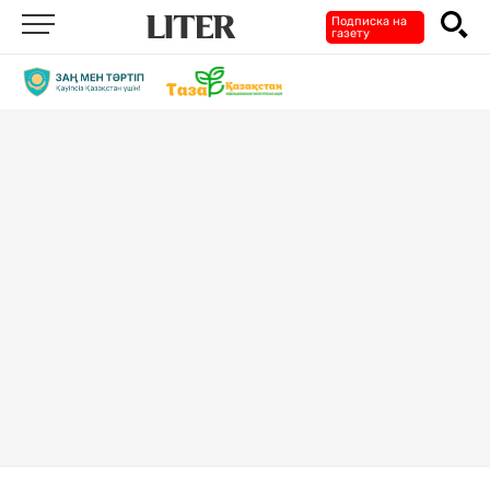
Подписка на
газету