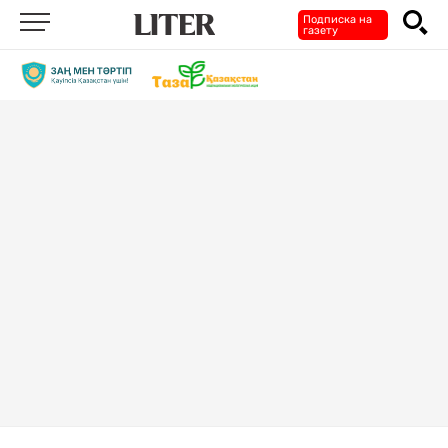
Подписка на
газету