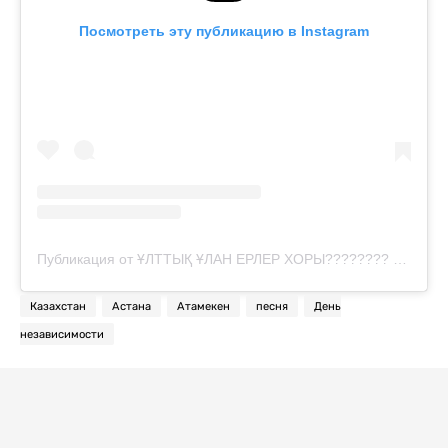
Посмотреть эту публикацию в Instagram
Публикация от ҰЛТТЫҚ ҰЛАН ЕРЛЕР ХОРЫ???????? (@ulttyq_ulan_choir)
Казахстан
Астана
Атамекен
песня
День
независимости