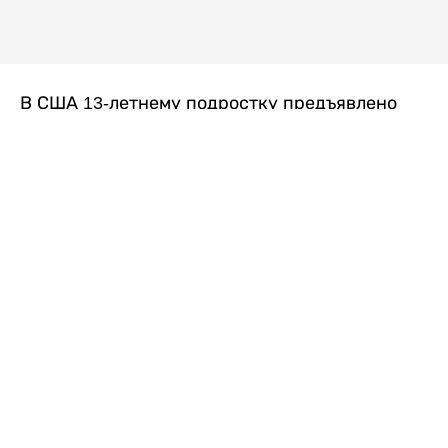
В США 13-летнему подростку предъявлено
обвинение в убийстве второй степени после
гибели его 14-летней сводной сестры. По
версии следствия, трагедия произошла
вскоре после ссоры между детьми, передает
Liter.kz
со ссылкой на
kmph.com
.
Как сообщили в полиции, девочка получила
огнестрельное ранение в голову. Она
скончалась от полученных травм.
Во время происшествия в доме находились
несколько человек, в том числе пятилетний
ребенок. Правоохранительные органы не