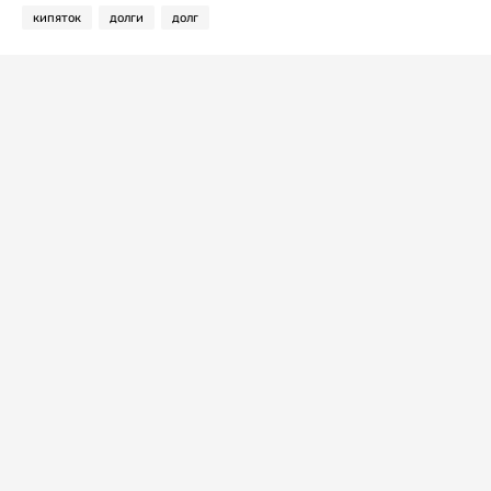
кипяток
долги
долг