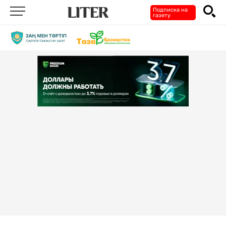
Подписка на
газету