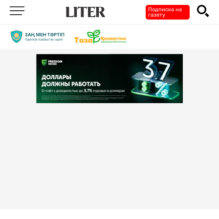
Подписка на
газету