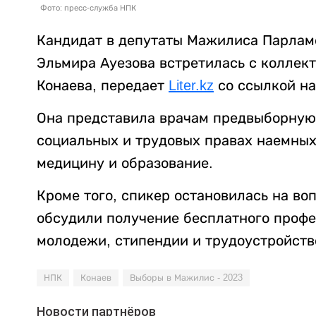
Фото: пресс-служба НПК
Кандидат в депутаты Мажилиса Парламе
Эльмира Ауезова встретилась с коллек
Конаева, передает
Liter.kz
со ссылкой на
Она представила врачам предвыборную 
социальных и трудовых правах наемных
медицину и образование.
Кроме того, спикер остановилась на во
обсудили получение бесплатного профе
молодежи, стипендии и трудоустройств
НПК
Конаев
Выборы в Мажилис - 2023