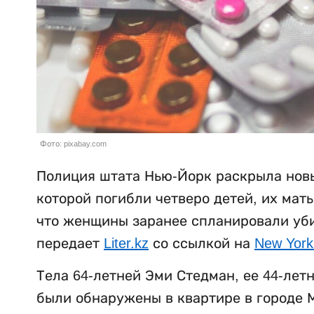
Фото: pixabay.com
Полиция штата Нью-Йорк раскрыла новы
которой погибли четверо детей, их мат
что женщины заранее спланировали убий
передает
Liter.kz
со ссылкой на
New York
Тела 64-летней Эми Стедман, ее 44-лет
были обнаружены в квартире в городе М