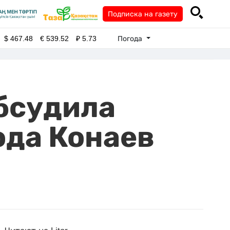
Подписка на газету
Погода
$
467.48
€
539.52
₽
5.73
бсудила
ода Конаев