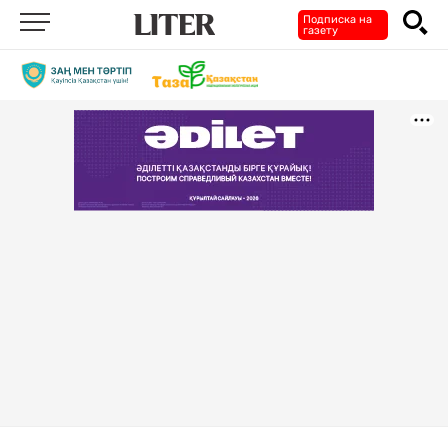
Подписка на
газету