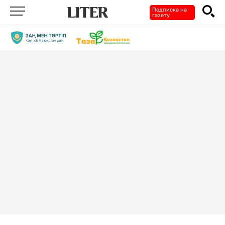
Подписка на
газету