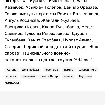
актеры, как Куандык Кыстыкбаев, Бакыт
Кажыбек, Асылхан Толепов, Данияр Оразаев.
Также выступят артисты Рамзат Балакишиев,
Айгуль Косанова, Жангали Жузбаев,
Бауыржан Исаев, Клара Туленбаева, Медет
Салыков, Гульсим Мырзабекова, Даурен
Тулеубаев, Хамит Отарбаев, Нурсат Алмас,
Озгерис Шерикбай, хор детской студии “Жас
сарбаз” Национального военно-
патриотического центра, группа “Art4man”.
Астана
День победы
Герои ВОВ
память
Дворец мира и
согласия
спектакль
газета Литер
актеры
Бауыржан
Момышулы