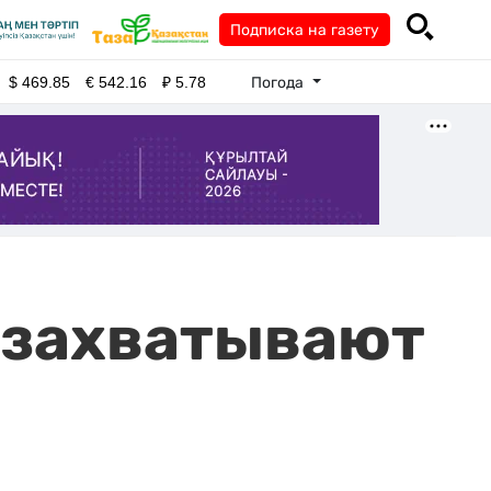
Подписка на газету
Погода
$
469.85
€
542.16
₽
5.78
 захватывают