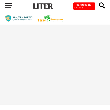
Подписка на
газету