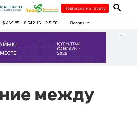
Подписка на газету
Погода
$
469.85
€
542.16
₽
5.78
ение между