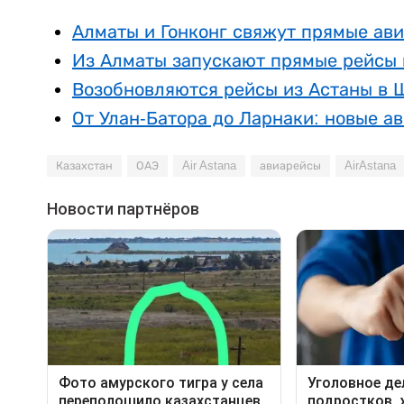
Алматы и Гонконг свяжут прямые ав
Из Алматы запускают прямые рейсы 
Возобновляются рейсы из Астаны в
От Улан-Батора до Ларнаки: новые а
Казахстан
ОАЭ
Air Astana
авиарейсы
AirAstana