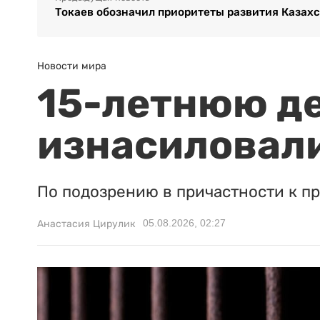
Токаев обозначил приоритеты развития Казах
Новости мира
15-летнюю д
изнасиловали
По подозрению в причастности к п
05.08.2026, 02:27
Анастасия Цирулик