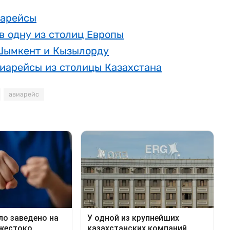
иарейсы
в одну из столиц Европы
 Шымкент и Кызылорду
виарейсы из столицы Казахстана
авиарейс