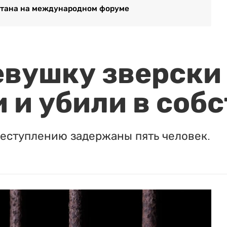
стана на международном форуме
евушку зверски
 и убили в соб
реступлению задержаны пять человек.