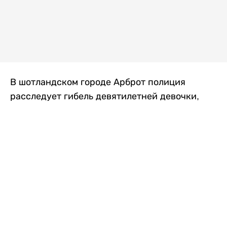
В шотландском городе Арброт полиция
расследует гибель девятилетней девочки,
которую нашли с тяжелыми травмами в
промышленной зоне, где семья разбила
палаточный лагерь. По подозрению в
убийстве ребенка задержан ее 35-летний
отец, передает
Liter.kz
со ссылкой на
The Sun
.
По данным полиции, семья из Западного
Йоркшира приехала в Арброт и разбила
палатку на территории заброшенной