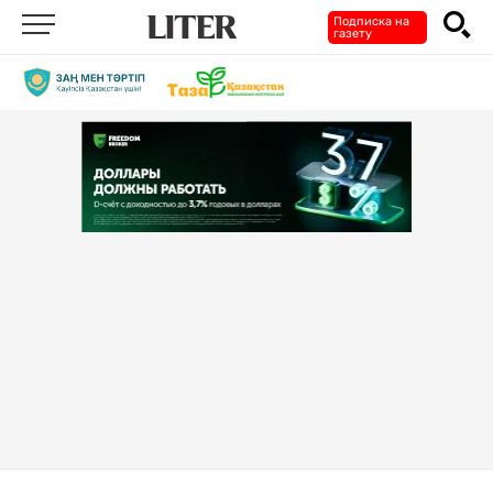
Подписка на
газету