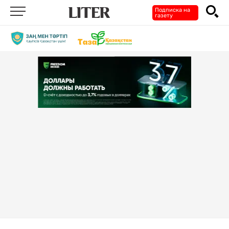
Подписка на
газету