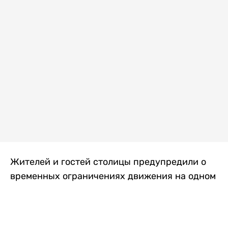
Жителей и гостей столицы предупредили о
временных ограничениях движения на одном
из самых загруженных проспектов города.
Причиной станут дорожные работы, которые
продлятся два дня, передает
Liter.kz
.