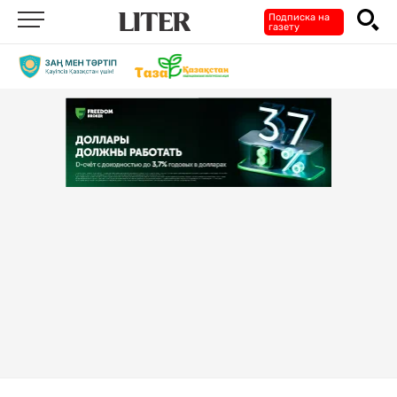
Подписка на
газету