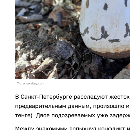
Фото: pixabay.com
В Санкт-Петербурге расследуют жесток
предварительным данным, произошло из-
тенге). Двое подозреваемых уже задер
Между знакомыми вспыхнул конфликт из