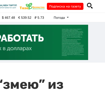
Подписка на газету
Погода
$
467.48
€
539.52
₽
5.73
“змею” из