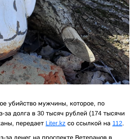
ое убийство мужчины, которое, по
за долга в 30 тысяч рублей (174 тысячи
жаны, передает
Liter.kz
со ссылкой на
112
.
-за денег на проспекте Ветеранов в