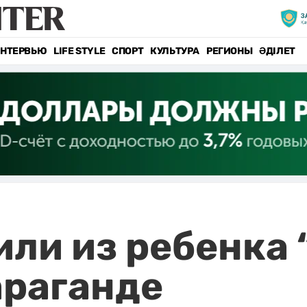
НТЕРВЬЮ
LIFE STYLE
СПОРТ
КУЛЬТУРА
РЕГИОНЫ
ӘДІЛЕТ
ли из ребенка 
араганде