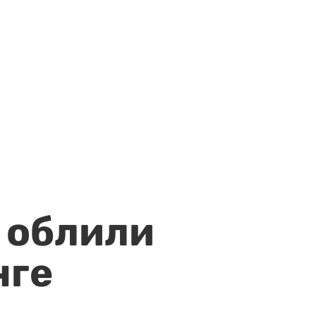
 облили
нге