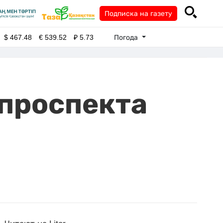
Подписка на газету
Погода
$
467.48
€
539.52
₽
5.73
 проспекта