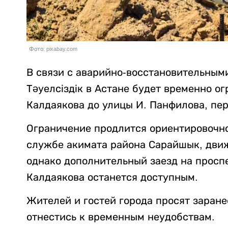
Фото: pixabay.com
В связи с аварийно-восстановительным
Тәуелсіздік в Астане будет временно ог
Калдаякова до улицы И. Панфилова, пе
Ограничение продлится ориентировочно 
службе акимата района Сарайшык, движ
однако дополнительный заезд на проспе
Калдаякова останется доступным.
Жителей и гостей города просят заран
отнестись к временным неудобствам.