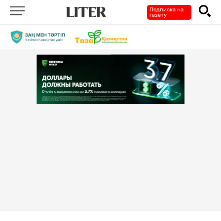
Подписка на
газету