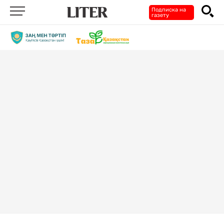
Подписка на
газету