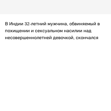
В Индии 32-летний мужчина, обвиняемый в
похищении и сексуальном насилии над
несовершеннолетней девочкой, скончался
после того, как разъяренная толпа жестоко
избила его в. Полиция сообщила об аресте
восьми человек, причастных к нападению,
передает
Liter.kz
со ссылкой на
news9live
.
Местные жители рассказали, что
обвиняемый, Мохаммад Эмроз, похитил
школьницу и держал ее взаперти в своем
доме два дня. Семья искала ее повсюду, но не
смогла найти никаких следов. Спустя
несколько дней девочка вернулась домой и