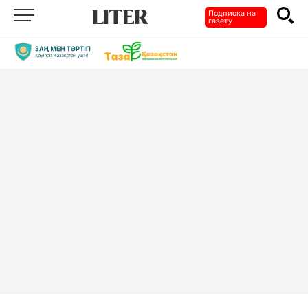
Подписка на
газету