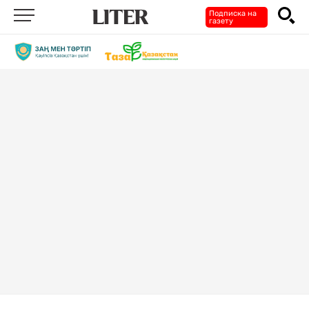
Подписка на
газету