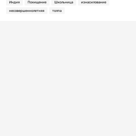
Индия
Похищение
Школьница
изнасилование
несовершеннолетняя
толпа