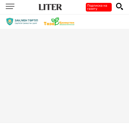
Подписка на
газету