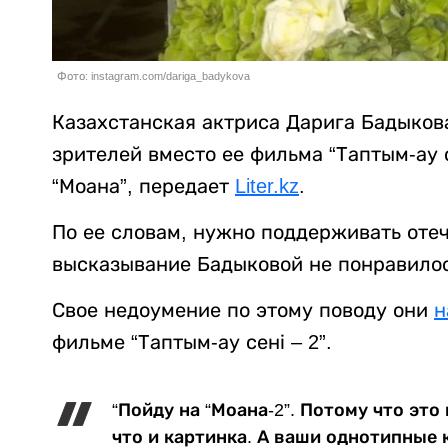
Фото: instagram.com/dariga_badykova
Казахстанская актриса Дарига Бадыков
зрителей вместо ее фильма “Таптым-ау 
“Моана”, передает
Liter.kz
.
По ее словам, нужно поддерживать оте
высказывание Бадыковой не понравилос
Свое недоумение по этому поводу они
н
фильме “Таптым-ау сені – 2”.
“Пойду на “Моана-2”. Потому что это
что и картинка. А ваши однотипные