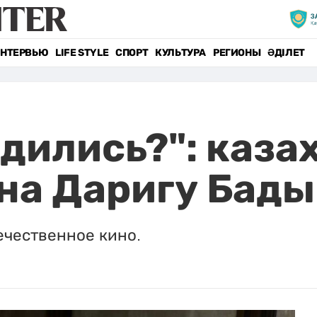
НТЕРВЬЮ
LIFE STYLE
СПОРТ
КУЛЬТУРА
РЕГИОНЫ
ӘДІЛЕТ
здились?": каз
на Даригу Бад
ечественное кино.