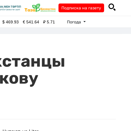
Подписка на газету
Погода
$
469.93
€
541.64
₽
5.71
ахстанцы
ыкову