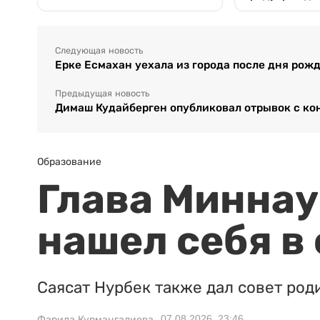
Следующая новость
Ерке Есмахан уехала из города после дня рож
Предыдущая новость
Димаш Кудайберген опубликовал отрывок с ко
Образование
Глава Миннаук
нашел себя в
Саясат Нурбек также дал совет род
07.08.2026, 23:46
Фарида Курмангалиева