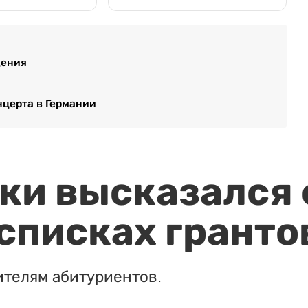
дения
нцерта в Германии
и высказался о
 списках гранто
ителям абитуриентов.