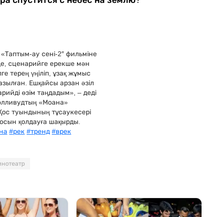
ра спустится с небес на землю?
«Таптым-ау сені-2″ фильміне
 де, сценарийге ерекше мән
ге терең үңіліп, ұзақ жұмыс
азылған. Ешқайсы арзан әзіл
арийді өзім таңдадым», – деді
Голливудтың «Моана»
 Қос туындының тұсаукесері
носын қолдауға шақырды.
на
#рек
#тренд
#врек
инотеатр