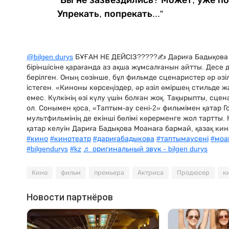
“Вы не зазвездились? Может, уже по
Упрекать, попрекать...”
@bilgen.durys
БҰҒАН НЕ ДЕЙСІЗ?????✍️ Дариға Бадықова 
біріншісіне қарағанда аз ақша жұмсалғанын айтты. Десе
берілген. Оның сөзінше, бұл фильмде сценаристер әр әзіл
істеген. «Киноны көрсеңіздер, әр әзіл өміршең стильде ж
емес. Күлкінің өзі күлу үшін болған жоқ. Тақырыпты, сцен
ол. Сонымен қоса, «Таптым-ау сені-2» фильмімен қатар 
мультфильмінің де екінші бөлімі көрерменге жол тартты.
қатар келуін Дариға Бадықова Моанаға бармай, қазақ ки
#кино
#кинотеатр
#дариғабадыкова
#таптымаусені
#моа
#bilgendurys
#kz
♬ оригинальный звук - bilgen durys
Кино
фильм
премьера
Актриса
Продюсер
к