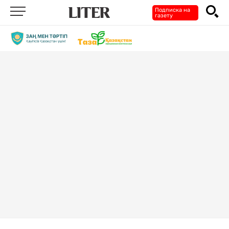
Подписка на
газету