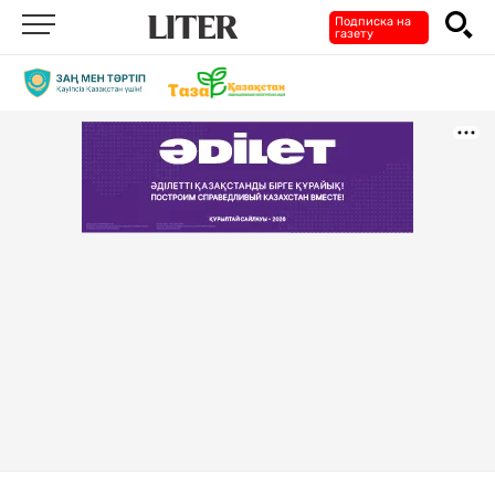
Подписка на
газету