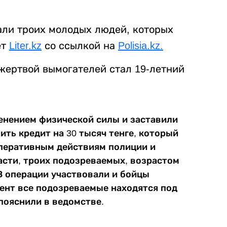
али троих молодых людей, которых
ет
Liter.kz
со ссылкой на
Polisia.kz.
жертвой вымогателей стал 19-летний
енением физической силы и заставили
ть кредит на 30 тысяч тенге, который
оперативным действиям полиции и
асти, троих подозреваемых, возрастом
 В операции участвовали и бойцы
мент все подозреваемые находятся под
 пояснили в ведомстве.