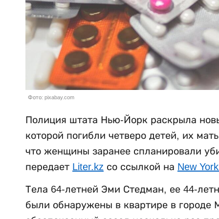
Фото: pixabay.com
Полиция штата Нью-Йорк раскрыла новы
которой погибли четверо детей, их мат
что женщины заранее спланировали убий
передает
Liter.kz
со ссылкой на
New York
Тела 64-летней Эми Стедман, ее 44-лет
были обнаружены в квартире в городе М