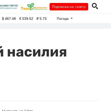
Подписка на газету
Погода
$
467.48
€
539.52
₽
5.73
й насилия