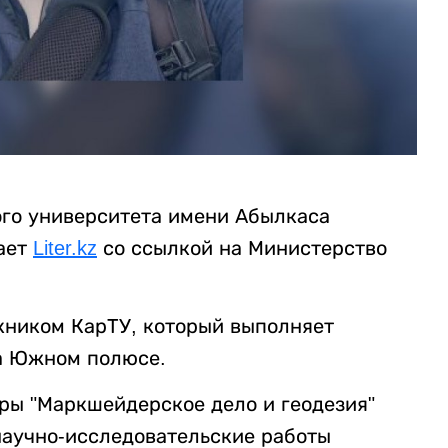
го университета имени Абылкаса
дает
Liter.kz
со ссылкой на Министерство
кником КарТУ, который выполняет
на Южном полюсе.
дры "Маркшейдерское дело и геодезия"
научно-исследовательские работы