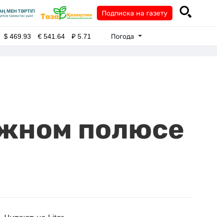
Подписка на газету
Погода
$
469.93
€
541.64
₽
5.71
Южном полюсе