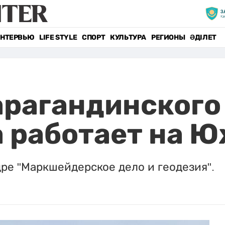
НТЕРВЬЮ
LIFE STYLE
СПОРТ
КУЛЬТУРА
РЕГИОНЫ
ӘДІЛЕТ
арагандинского
а работает на 
дре "Маркшейдерское дело и геодезия".