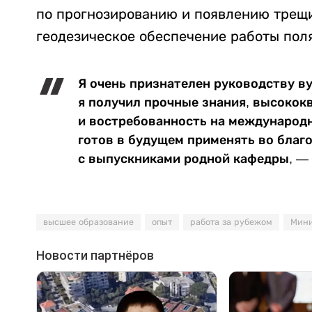
по прогнозированию и появлению трещи
геодезическое обеспечение работы пол
Я очень признателен руководству вуз
я получил прочные знания, высоко
и востребованность на международ
готов в будущем применять во благ
с выпускниками родной кафедры, —
высшее образование
опыт
работа за рубежом
Мини