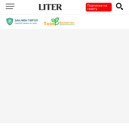
Подписка на
газету