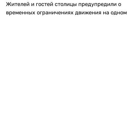
Жителей и гостей столицы предупредили о
временных ограничениях движения на одном
из самых загруженных проспектов города.
Причиной станут дорожные работы, которые
продлятся два дня, передает
Liter.kz
.
По информации городских служб, с 7 по 8
августа на проспекте Кабанбай батыра
пройдет ремонт дорожного покрытия. В связи
с этим движение будет частично ограничено
на участке от улицы Калкаман до улицы
Сарайшык. Полностью перекрывать дорогу не
планируется. На время ремонта движение
транспорта организуют по одной стороне
проезжей части в обоих направлениях, что
может привести к затруднениям в часы пик.