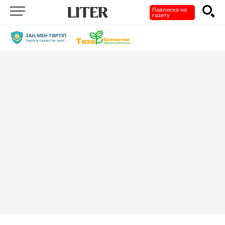
Подписка на
газету