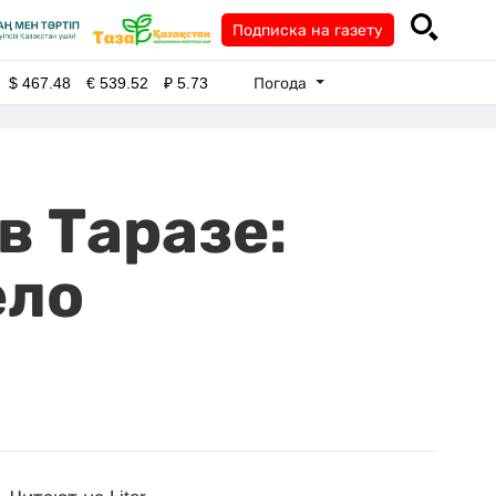
Подписка на газету
Погода
$
467.48
€
539.52
₽
5.73
в Таразе:
ело