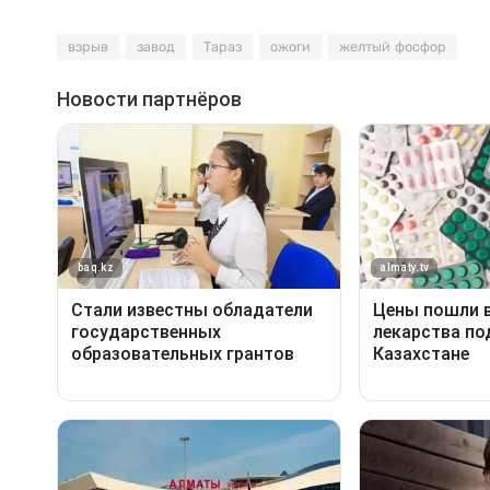
взрыв
завод
Тараз
ожоги
желтый фосфор