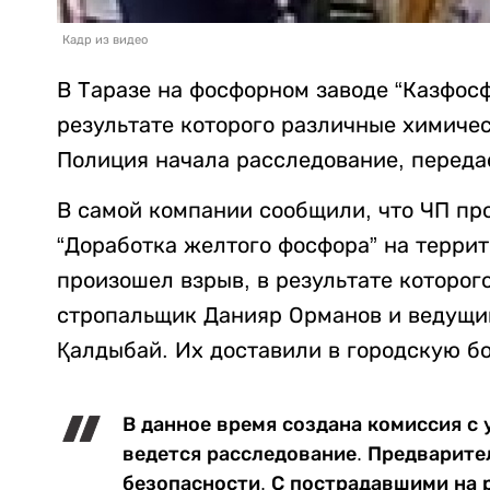
Кадр из видео
В Таразе на фосфорном заводе “Казфосф
результате которого различные химичес
Полиция начала расследование, перед
В самой компании сообщили, что ЧП про
“Доработка желтого фосфора” на терри
произошел взрыв, в результате которо
стропальщик Данияр Орманов и ведущи
Қалдыбай. Их доставили в городскую б
В данное время создана комиссия с 
ведется расследование. Предварите
безопасности. С пострадавшими на