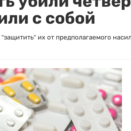
ть убили четвер
или с собой
"защитить" их от предполагаемого насил