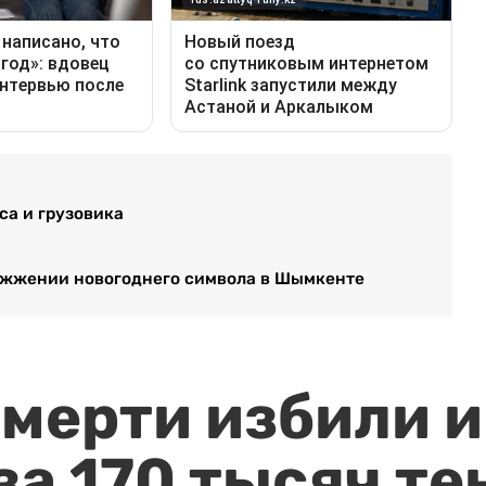
са и грузовика
зажжении новогоднего символа в Шымкенте
мерти избили и
за 170 тысяч те