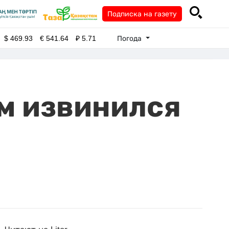
Подписка на газету
Погода
$
469.93
€
541.64
₽
5.71
им извинился