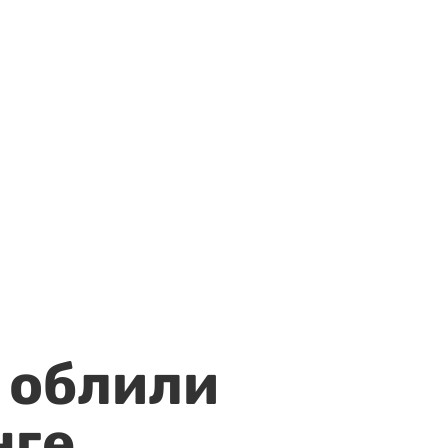
 облили
нге