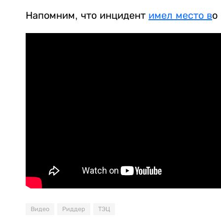
Напомним, что инцидент
имел место в
о
Видео
Риддер
ТЭЦ