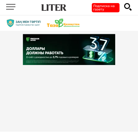
Подписка на
газету