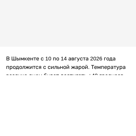
В Шымкенте с 10 по 14 августа 2026 года
продолжится с сильной жарой. Температура
воздуха днем будет достигать +40 градусов,
осадков не ожидается, передает
Liter.kz
со
ссылкой на
данные
Казгидромета.
Согласно информации синоптиков, будущая
рабочая неделя в городе сохранится
переменная облачность. К концу недели жара
немного ослабеет.