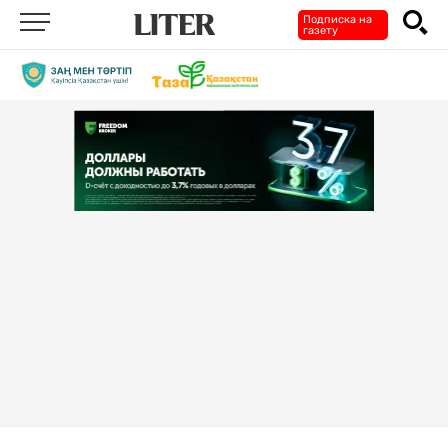
Подписка на
газету