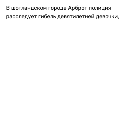
В шотландском городе Арброт полиция
расследует гибель девятилетней девочки,
которую нашли с тяжелыми травмами в
промышленной зоне, где семья разбила
палаточный лагерь. По подозрению в
убийстве ребенка задержан ее 35-летний
отец, передает
Liter.kz
со ссылкой на
The Sun
.
По данным полиции, семья из Западного
Йоркшира приехала в Арброт и разбила
палатку на территории заброшенной
промышленной зоны неподалеку от пляжа.
Вместе с родителями были двое детей.
Местные жители рассказали, что вечером в
воскресенье заметили палатку рядом с
автомобилем Peugeot.