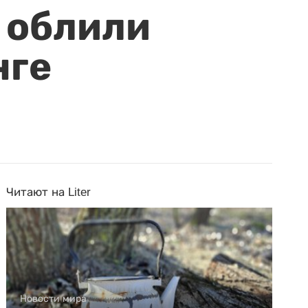
 облили
нге
Читают на Liter
Новости мира