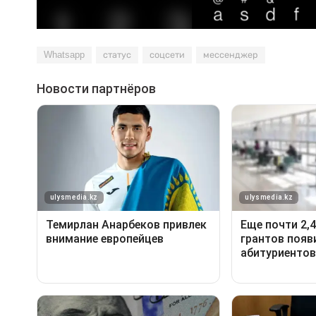
Whatsapp
статус
соцсети
мессенджер