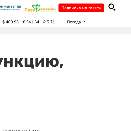
Подписка на газету
Погода
$
469.93
€
541.64
₽
5.71
ункцию,