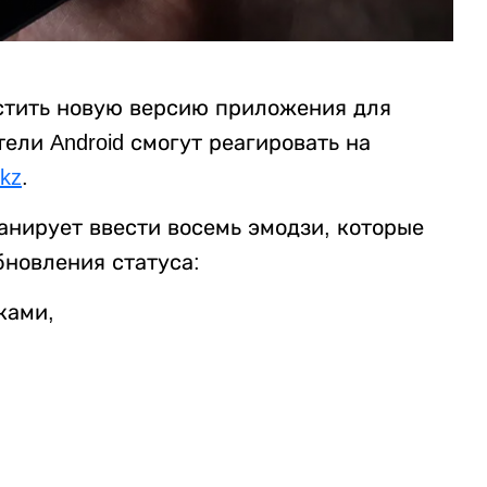
стить новую версию приложения для
тели Android смогут реагировать на
.kz
.
ланирует ввести восемь эмодзи, которые
бновления статуса:
ками,