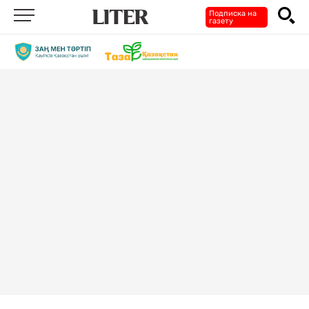
Подписка на
газету