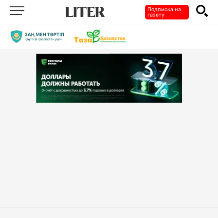
Подписка на
газету