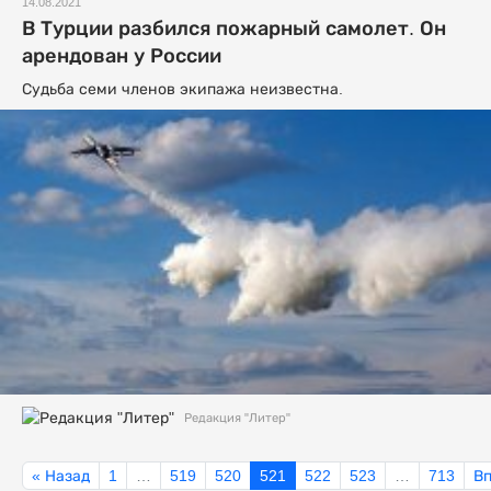
14.08.2021
В Турции разбился пожарный самолет. Он
арендован у России
Судьба семи членов экипажа неизвестна.
Редакция "Литер"
« Назад
1
…
519
520
521
522
523
…
713
Вп