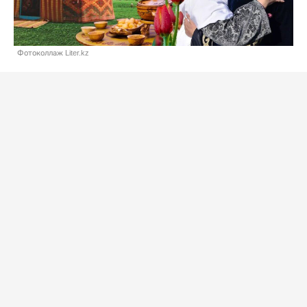
Фотоколлаж Liter.kz