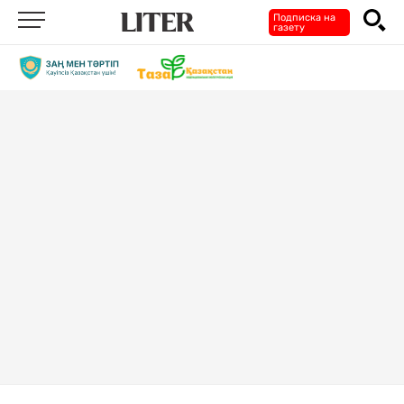
Подписка на
газету