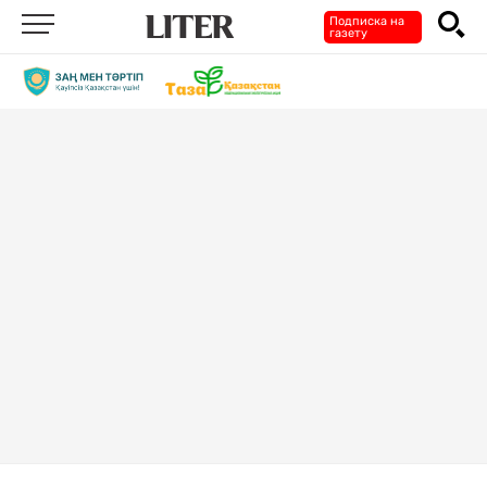
Подписка на
газету