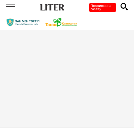
Подписка на
газету