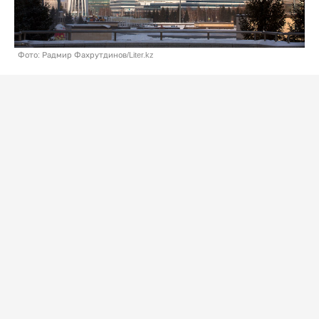
Фото: Радмир Фахрутдинов/Liter.kz