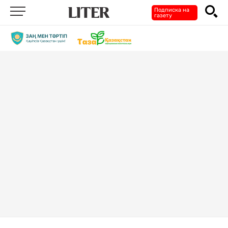
Подписка на
газету