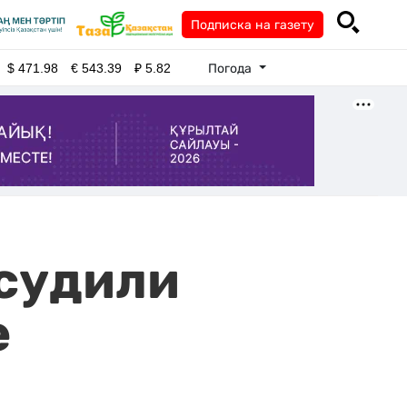
Подписка на газету
Погода
$
471.98
€
543.39
₽
5.82
осудили
е