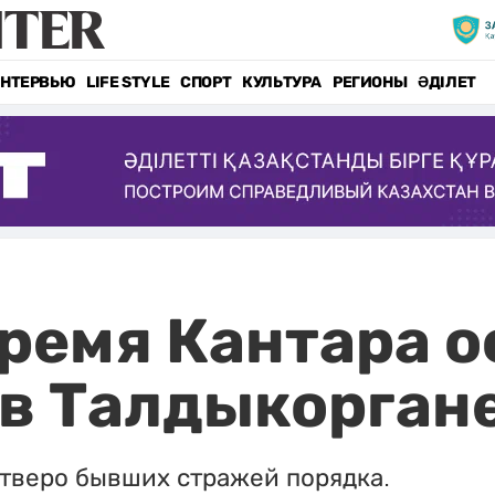
НТЕРВЬЮ
LIFE STYLE
СПОРТ
КУЛЬТУРА
РЕГИОНЫ
ӘДІЛЕТ
время Кантара 
в Талдыкорган
етверо бывших стражей порядка.