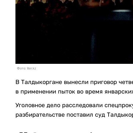
Фото: liter.kz
В Талдыкоргане вынесли приговор четв
в применении пыток во время январски
Уголовное дело расследовали спецпрок
разбирательстве поставил суд Талдыкор