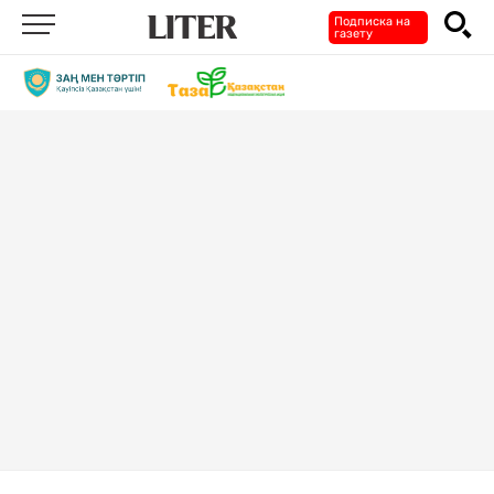
Подписка на
газету