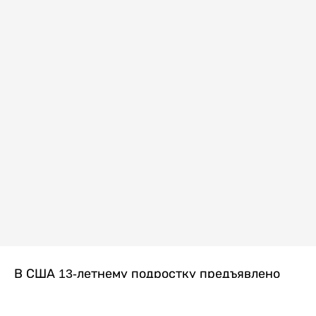
В США 13-летнему подростку предъявлено
обвинение в убийстве второй степени после
гибели его 14-летней сводной сестры. По