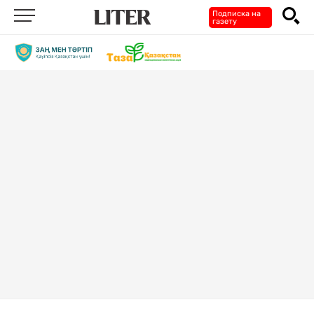
Подписка на
газету