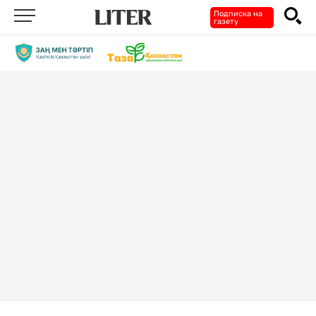
Подписка на
газету