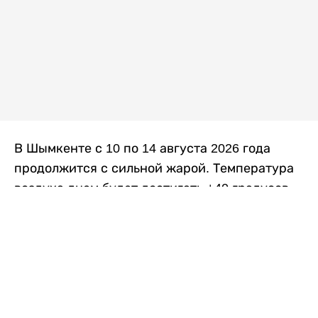
В Шымкенте с 10 по 14 августа 2026 года
продолжится с сильной жарой. Температура
воздуха днем будет достигать +40 градусов,
осадков не ожидается, передает
Liter.kz
со
ссылкой на
данные
Казгидромета.
Согласно информации синоптиков, будущая
рабочая неделя в городе сохранится
переменная облачность. К концу недели жара
немного ослабеет.