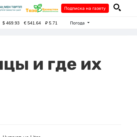
Подписка на газету
Погода
$
469.93
€
541.64
₽
5.71
цы и где их