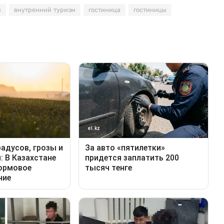
м
внутренний туризм
гостиница
гостиницы