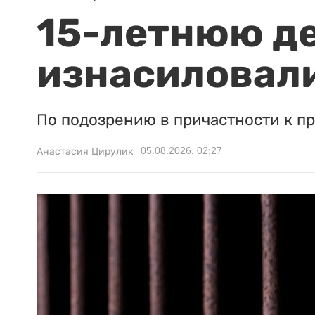
15-летнюю д
изнасиловали
По подозрению в причастности к п
05.08.2026, 02:27
Анастасия Цирулик