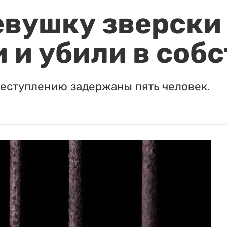
евушку зверски
 и убили в соб
реступлению задержаны пять человек.