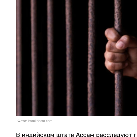
Фото: istockphoto.com
В индийском штате Ассам расследуют г