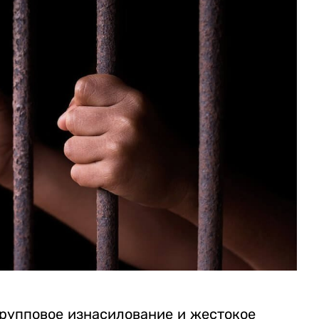
рупповое изнасилование и жестокое