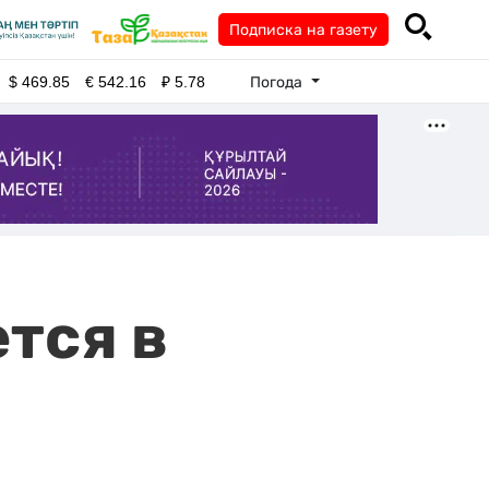
Подписка на газету
Погода
$
469.85
€
542.16
₽
5.78
тся в