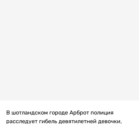
В шотландском городе Арброт полиция
расследует гибель девятилетней девочки,
которую нашли с тяжелыми травмами в
промышленной зоне, где семья разбила