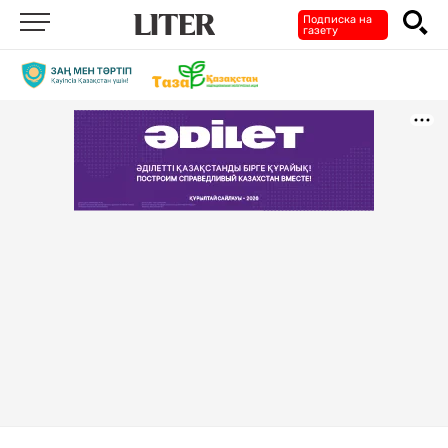
Подписка на
газету