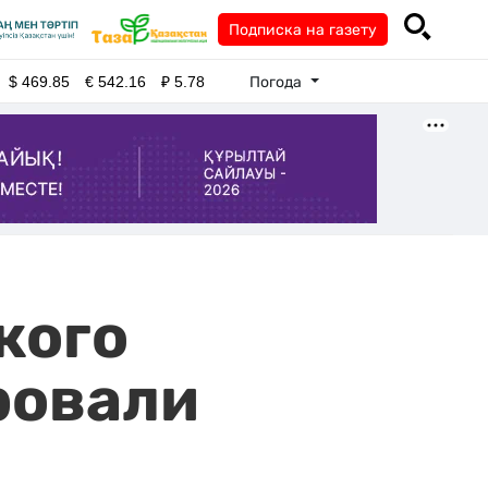
Подписка на газету
Погода
$
469.85
€
542.16
₽
5.78
кого
ровали