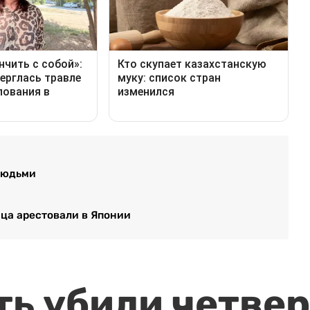
 людьми
нца арестовали в Японии
ть убили четвер