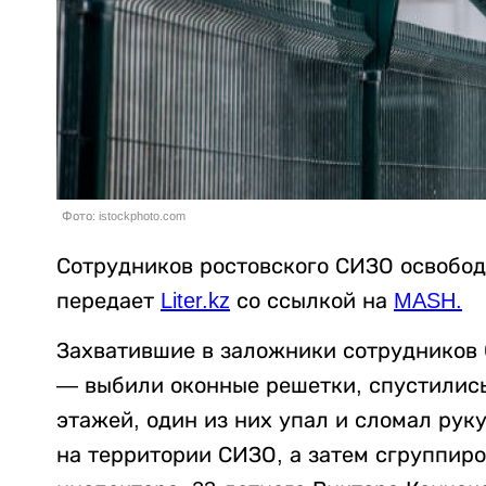
Фото: istockphoto.com
Сотрудников ростовского СИЗО освобод
передает
Liter.kz
со ссылкой на
MASH.
Захватившие в заложники сотрудников
— выбили оконные решетки, спустились 
этажей, один из них упал и сломал рук
на территории СИЗО, а затем сгруппир