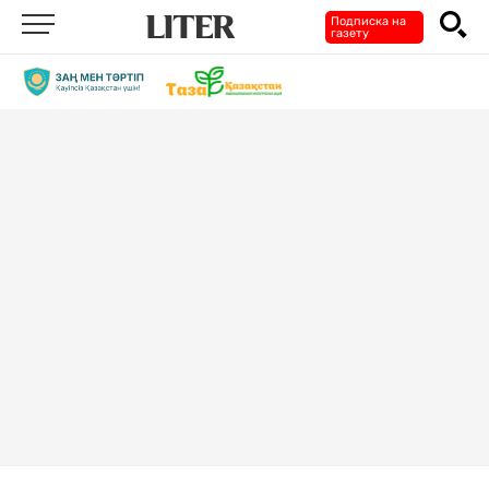
Подписка на
газету