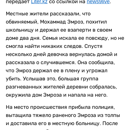
передает
Liter.kz
со ссылкой на
news9live
.
Местные жители рассказали, что
обвиняемый, Мохаммад Эмроз, похитил
школьницу и держал ее взаперти в своем
доме два дня. Семья искала ее повсюду, но не
смогла найти никаких следов. Спустя
несколько дней девочка вернулась домой и
рассказала о случившемся. Она сообщила,
что Эмроз держал ее в плену и угрожал
убить. Услышав это, большая группа
разгневанных жителей деревни собралась,
окружила дом Эмроза и напала на него.
На место происшествия прибыла полиция,
вытащила тяжело раненого Эмроза из толпы
и доставила его в местную больницу. После