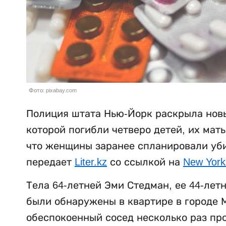
Фото: pixabay.com
Полиция штата Нью-Йорк раскрыла новы
которой погибли четверо детей, их мат
что женщины заранее спланировали убий
передает
Liter.kz
со ссылкой на
New York
Тела 64-летней Эми Стедман, ее 44-лет
были обнаружены в квартире в городе М
обеспокоенный сосед несколько раз пр