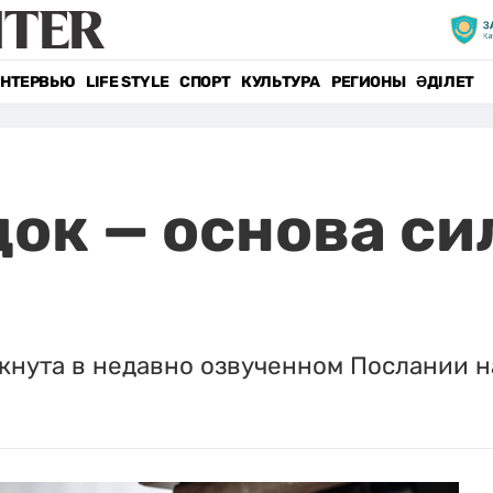
НТЕРВЬЮ
LIFE STYLE
СПОРТ
КУЛЬТУРА
РЕГИОНЫ
ӘДІЛЕТ
док — основа си
кнута в недавно озвученном Послании н