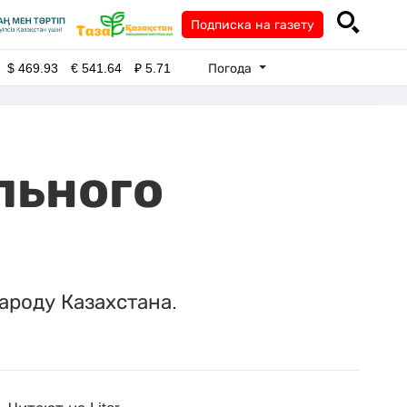
Подписка на газету
Погода
$
469.93
€
541.64
₽
5.71
льного
ароду Казахстана.