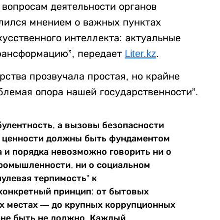
 вопросам деятельности органов
лился мнением о важных пунктах
кусственного интеллекта: актуальные
трансформацию”, передает
Liter.kz
.
арства прозвучала простая, но крайне
блемая опора нашей государственности”.
булентность, а вызовы безопасности
и ценности должны быть фундаментом
а и порядка невозможно говорить ни о
промышленности, ни о социальном
нулевая терпимость” к
 конкретный принцип: от бытовых
ых местах — до крупных коррупционных
ане быть не должно. Каждый